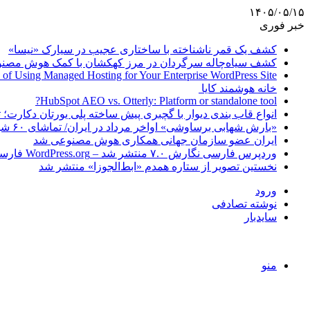
۱۴۰۵/۰۵/۱۵
خبر فوری
کشف یک قمر ناشناخته با ساختاری عجیب در سیارک «نیسا»
کشف سیاه‌چاله سرگردان در مرز کهکشان با کمک هوش مصن
 of Using Managed Hosting for Your Enterprise WordPress Site
خانه هوشمند کایا
HubSpot AEO vs. Otterly: Platform or standalone tool?
انواع قاب بندی دیوار با گچبری پیش ساخته پلی یورتان دکارت
«بارش شهابی برساوشی» اواخر مرداد در ایران/ تماشای ۶۰ شهاب در هر ساعت!
ایران عضو سازمان جهانی همکاری هوش مصنوعی شد
وردپرس فارسی نگارش ۷.۰ منتشر شد – WordPress.org فارسی
نخستین تصویر از ستاره همدم «ابط‌الجوزا» منتشر شد
ورود
نوشته تصادفی
سایدبار
منو