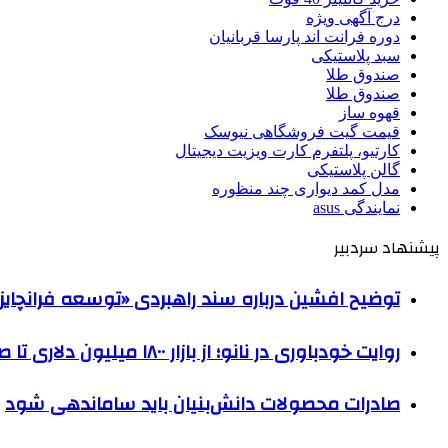
درج آگهی ویژه
دوره فرانت اند پارسا قربانیان
سبد پلاستیکی
صندوق طلا
صندوق طلا
قهوه ساز
قیمت گیت فروشگاهی نیوسک
کارتیو، پلتفرم کارت ویزیت دیجیتال
گالن پلاستیکی
مدل کمد دیواری چند منظوره
نمایندگی asus
پیشنهاد سردبیر
توضیح افشین درباره سند راهبردی «توسعه فرانچایز 
روایت خودباوری در نانو؛ از بازار ۱۸۰۰ میلیون دلاری تا صادرات به ۶۳کشور
صادرات محصولات دانش‌بنیان باید ساماندهی شود