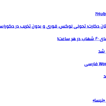
HubS
رتان دکارت؛ تحولی لوکس، فوری و بدون تخریب در دکوراس
ساعت!
 شد
د
«نیسا»