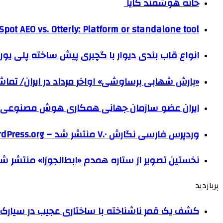
خانه هوشمند کایا
pot AEO vs. Otterly: Platform or standalone tool?
انواع قاب بندی دیوار با گچبری پیش ساخته پلی یو
«بارش شهابی برساوشی» اواخر مرداد در ایران/ تماشای ۶۰ شهاب در هر 
ایران عضو سازمان جهانی همکاری هوش مصنوعی
وردپرس فارسی نگارش ۷.۰ منتشر شد – WordPress.org فارسی
نخستین تصویر از ستاره همدم «ابط‌الجوزا» منتشر ش
پربازدید
کشف یک قمر ناشناخته با ساختاری عجیب در سیارک 