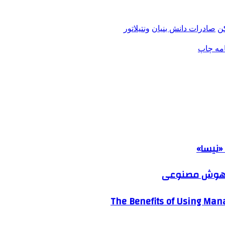
ن
صادرات دانش بنیان
ونتیلاتور
امه
چاپ
«نیسا»
ک هوش مصنوعی
The Benefits of Using Mana