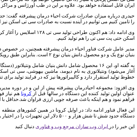
ایران قابل استفاده خواهد بود. علاوه بر این در طب اورژانس و مرا
حیدری درباره میزان صادرات شرکت احیاء درمان پیشرفته گفت: حد
را تامین کنیم می توانیم در آینده نسبت به صادرات سی تی اسکن نیز 
وی ادامه داد: هم اکنون 
اسکن حتی پت سی تی را هم تولید کنیم.
بنیان نوع یک و دو محصول دانش بنیان نوع ۲ است. بنابراین طبق رویکرد ارزیابی های اخیر معاونت علمی شرکت احیادرمان فن آور محسوب می شود.
به گفته او، این ۱۶ محصول شامل دانش بنیان شامل ونتیل
آغاز می‌شود) ونتیلاتوری به نام دیومد، ماشین بیهوشی، سی تی اس
خطوط تولید استقرار دارد و کالیبراتورها نیز که در فرایند تولید برای
وی افزود: مجموعه احیادرمان پیشرفته پیش از این و در دوره مدیر
عنوان اولین تولید کننده این دستگاه در سالها قبل از
کرونا
هم نیاز فو
فراهم نمود و هم اینکه باعث صرفه جویی ارزی فراوان شد.حداقل با این تعداد دستگاه ۲۰۰ میلیون یورو صر
دستگاه حدود شش تا شش هزار و ۵۰۰ دلار این تجهیزات را در اختیار وزارت بهداشت قرار داد.
این خبر را در
ایران وب سازان مرجع وب و فناوری
دنبال کنید