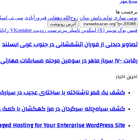
منبع:مهر
برچسب ها
بومی سازی
تولید دانش بنیان
روح‌الله دهقانی فیروزآبادی
سی تی اسک
آدرس رونوشت
فیس بوک
توییتر (X)
لینکدین
‫تامبلر
‫پین‌ترست
‫رددیت
‫VKontakte
رایان
تصاویر دیدنی از فوران آتشفشانی در جنوب غربی ایسلند
رقابت ۱۷۰۰ سرباز ماهر در سومین مرحله مسابقات مهارتی
آحرین اخبار
کشف یک قمر ناشناخته با ساختاری عجیب در سیارک 
کشف سیاه‌چاله سرگردان در مرز کهکشان با کم
ged Hosting for Your Enterprise WordPress Site