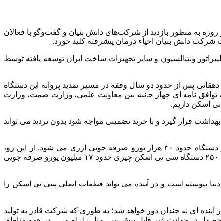
وزه به منظور بازدید از شرکت‌های دانش بنیان و گفت‌وگو با فعالان
شرکت دانش بنیان احیاء درمان پیشرفته کلید خورد.
ی، ونتیلاتور تنفسی توبوفن Dion، پروپرشنال ولو احیا درمانی و کالیبراتور ونتیالسیون و سایر تجهیزات ساخت ایران توسعه یافته توسط
قانی پس از حدود دو سال وقفه در مسیر تمدید پروانه این دستگاه
توافق نامه ای چهار جانبه بین معاونت علمی، وزارت صمت، وزارت
داشت قرار گیرد و با خرید تضمینی مواجه شود بدون تردید می تواند
حیدری با بیان اینکه هزینه وارادات دستگاه سی‌تی اسکن وارداتی ۲۲۰هزار یورو است، تصریح کرد: با تولید بومی این محصول، به ازای هر دستگاه حدود ۳۰ هزار یورو صرفه جویی ارزی می شود. از این رو،
چنانچه میزان خرید افزایش یابد با توسعه تولید قطعات سی تی در داخل کشور این میزان صرفه جویی ارزی بیشتر هم خواهد شد، تعداد تولید ۲۵۰ دستگاه سی تی اسکن چیزی حدود ۱۷ میلیون یورو صرفه جویی
نیا پیوسته است و در آینده می تواند قطعات اصلی سی تی اسکن را
ر آینده ای نه چندان دور خواهد شد؛ به طوری که شرکت قادر به تولید
 محصول در حوادث غیر قابل پیش بینی مثل زلزله و …. در همه مناطق