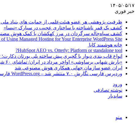
۱۴۰۵/۰۵/۱۷
خبر فوری
ظرفیت پژوهشی هر عضو هیئت‌علمی از حمایت های بنیاد ملی 
کشف یک قمر ناشناخته با ساختاری عجیب در سیارک «نیسا»
کشف سیاه‌چاله سرگردان در مرز کهکشان با کمک هوش مصن
 of Using Managed Hosting for Your Enterprise WordPress Site
خانه هوشمند کایا
HubSpot AEO vs. Otterly: Platform or standalone tool?
انواع قاب بندی دیوار با گچبری پیش ساخته پلی یورتان دکارت
«بارش شهابی برساوشی» اواخر مرداد در ایران/ تماشای ۶۰ شهاب در هر ساعت!
ایران عضو سازمان جهانی همکاری هوش مصنوعی شد
وردپرس فارسی نگارش ۷.۰ منتشر شد – WordPress.org فارسی
ورود
نوشته تصادفی
سایدبار
منو